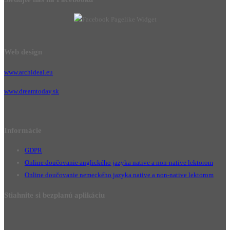
Web design
www.archideal.eu
www.dreamtoday.sk
Informácie
GDPR
Online doučovanie anglického jazyka native a non-native lektorom
Online doučovanie nemeckého jazyka native a non-native lektorom
Stiahnite si bezplanú aplikáciu