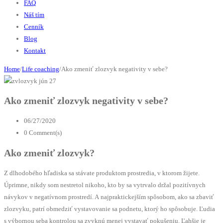
FAQ
Náš tím
Cenník
Blog
Kontakt
Home
/
Life coaching
/
Ako zmeniť zlozvyk negativity v sebe?
jún
27
Ako zmeniť zlozvyk negativity v sebe?
06/27/2020
0 Comment(s)
Ako zmeniť zlozvyk?
Z dlhodobého hľadiska sa stávate produktom prostredia, v ktorom žijete.
Úprimne, nikdy som nestretol nikoho, kto by sa vytrvalo držal pozitívnych
návykov v negatívnom prostredí. A najpraktickejším spôsobom, ako sa zbaviť
zlozvyku, patrí obmedziť vystavovanie sa podnetu, ktorý ho spôsobuje. Ľudia
s výbornou seba kontrolou sa zvyknú menej vystavať pokušeniu. Ľahšie je