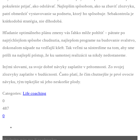
pokušenie prijať, ako odolávať. Najlepším spôsobom, ako sa zbaviť zlozvyku,
patrí obmedziť vystavovanie sa podnetu, ktorý ho spôsobuje. Sebakontrola je
krátkodobá stratégia, nie dlhodobá.
Hľadanie optimálneho plánu zmeny vás ľahko môže pohltiť – pátrate po
najrýchlejšom spôsobe chudnutia, najlepšom programe na budovanie svalstvo,
dokonalom nápade na vedľajší kšeft. Tak veľmi sa sústredíme na tom, aby sme
prišli na najlepší prístup, že ku samotnej realizácii sa nikdy nedostaneme.
Inými slovami, za svoje dobré návyky zaplatíte v prítomnosti. Zo svojej
zlozvyky zaplatíte v budúcnosti. Často platí, že čím chutnejšie je prvé ovocie
návyku, tým trpkejšie sú jeho neskoršie plody.
Categories:
Life coaching
0
487
0
Sledujte nás na Facebooku