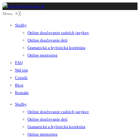
Menu
≡
╳
Služby
Online doučovanie cudzích jazykov
Online doučovanie detí
Gramatická a štylistická korektúra
Online mentoring
FAQ
Náš tím
Cenník
Blog
Kontakt
Služby
Online doučovanie cudzích jazykov
Online doučovanie detí
Gramatická a štylistická korektúra
Online mentoring