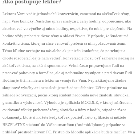
Ako postupuje lektor?
Lektor s Vami vedie jednoduchú konverzáciu, zameranú na akékoľvek témy,
napr. Vaše koníčky. Následne spraví analýzu z celej hodiny, odporúčanie, ako
akcelerovať vo výučbe aj mimo hodiny, respektíve, čo robiť pre zlepšenie. Na
hodine vždy preberáte rôzne témy a oblasti života. V prípade, že študent má
konkrétnu tému, ktorej sa chce venovať, preberá sa ním požadovaná téma.
Tému kľudne nechajte na nás alebo ak je niečo konkrétne, čo potrebujte a
chcete rozoberať, dajte nám vedieť. Konverzácie môžu byť zamerané naozaj na
akúkoľvek tému, na akú si spomeniete. Veľmi často pripravujeme ľudí na
pracovné pohovory a formálne, ale aj neformálne vystúpenia pred davom ľudí.
Hodina je šitá na mieru a lektor sa venuje iba Vám. Nepraktizujeme žiadne
skupinové výučby ani nenasledujeme žiadne učebnice. Učíme primárne na
základe konverzácií, počas ktorej študent nadobúda nové znalosti, slovíčka,
gramatiku a výslovnosť. Výhodou je aplikácia MOODLE, v ktorej má študent
evidované všetky preberané témy, slovíčka a frázy z hodín, prípadne rôzne
dokumenty, ktoré si môžete kedykoľvek pozrieť. Túto aplikáciu si môžete
BEZPLATNE stiahnuť do Vášho smartfónu (Android/Iphone), prípadne sa
prihlásiť prostredníctvom PC. Prístup do Moodle aplikácie budete mať len Vy a