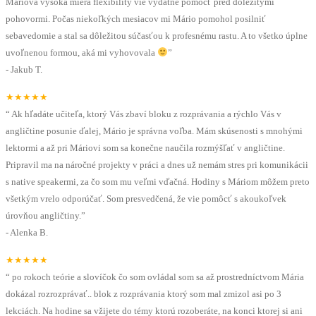
Máriova vysoká miera flexibility vie výdatne pomôcť pred dôležitými
pohovormi. Počas niekoľkých mesiacov mi Mário pomohol posilniť
sebavedomie a stal sa dôležitou súčasťou k profesnému rastu. A to všetko úplne
uvoľnenou formou, aká mi vyhovovala
”
-
Jakub T.
★★★★★
“
Ak hľadáte učiteľa, ktorý Vás zbaví bloku z rozprávania a rýchlo Vás v
angličtine posunie ďalej, Mário je správna voľba. Mám skúsenosti s mnohými
lektormi a až pri Máriovi som sa konečne naučila rozmýšľať v angličtine.
Pripravil ma na náročné projekty v práci a dnes už nemám stres pri komunikácii
s native speakermi, za čo som mu veľmi vďačná. Hodiny s Máriom môžem preto
všetkým vrelo odporúčať. Som presvedčená, že vie pomôcť s akoukoľvek
úrovňou angličtiny.
”
-
Alenka B.
★★★★★
“
po rokoch teórie a slovíčok čo som ovládal som sa až prostredníctvom Mária
dokázal rozrozprávať.. blok z rozprávania ktorý som mal zmizol asi po 3
lekciách. Na hodine sa vžijete do témy ktorú rozoberáte, na konci ktorej si ani