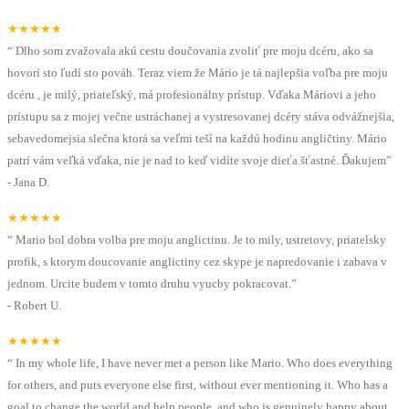
★★★★★
“
Dlho som zvažovala akú cestu doučovania zvoliť pre moju dcéru, ako sa
hovorí sto ľudí sto pováh. Teraz viem že Mário je tá najlepšia voľba pre moju
dcéru , je milý, priateľský, má profesionálny prístup. Vďaka Máriovi a jeho
prístupu sa z mojej večne ustráchanej a vystresovanej dcéry stáva odvážnejšia,
sebavedomejsia slečna ktorá sa veľmi teší na každú hodinu angličtiny. Mário
patrí vám veľká vďaka, nie je nad to keď vidíte svoje dieťa šťastné. Ďakujem
”
-
Jana D.
★★★★★
“
Mario bol dobra volba pre moju anglictinu. Je to mily, ustretovy, priatelsky
profik, s ktorym doucovanie anglictiny cez skype je napredovanie i zabava v
jednom. Urcite budem v tomto druhu vyucby pokracovat.
”
-
Robert U.
★★★★★
“
In my whole life, I have never met a person like Mario. Who does everything
for others, and puts everyone else first, without ever mentioning it. Who has a
goal to change the world and help people, and who is genuinely happy about