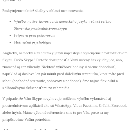
Poskytujeme taktiež služby v oblasti mentorovania.
Výučba native hovoriacich nemeckého jazyka v rámci celého
Slovenska prostredníctvom Skypu
Príprava pred pohovorom
Motivačná psychológia
Anglický, nemecký a francúzsky jazyk najčastejšie vyučujeme prostredníctvom
Skypu. Prečo Skype? Pretože dostupnosť a Vami určený čas výučby; čo, áno,
znamená aj cez víkendy. Niektoré výučbové hodiny si vieme dohodnúť,
napríklad aj doslova len pár minút pred dôležitým stretnutím, ktoré máte pred
sebou (obchodné stretnutie, pohovory a podobne). Sme najmä flexibilní a
s dlhoročnými skúsenosťami zo zahraničia.
V prípade, že Vám Skype nevyhovuje, môžeme výučbu vykonávať aj
prostredníctvom aplikácií ako sú WhatsApp, Viber, Facetime, G-Talk, Facebook
alebo iných. Máme výborné referencie a sme tu pre Vás; preto sa my
prispôsobíme Vaším potrebám.