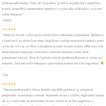
teším na naše hodiny. Vždy mi vie pomôcť aj keď sa nejedná len o angličtinu,
je milý, priateľský a mimoriadne trpezlivý čo je pre mňa veľké plus a za to mu
veľmi ďakujem.
”
-
Emma
★★★★★
“
Mário je človek s obrovským všeobecným vzdelaním a prehľadom. Dokáže sa
s Vami baviť na akúkoľvek tému. Angličtinu vyučuje nenútenou formou a preto
sa človek cíti viac uvoľene a zakaždým sa tešíte na jeho hodiny. Dlhé roky som
mala blok pri rozprávaní, no hodiny s ním ma obohatili a tento blok
jednoducho zmyzol. Viem, že lepšieho učiteľa (profesionála) som si vybrať ani
nemohla. Patrí mu veľké ďakujem a jeho hodiny budem len a len odporúčať.
”
-
Lea
★★★★★
“
Naozaj profesionálny lektor, ktorého najväčšia prednosť je schopnosť
prispôsobiť sa potrebám a témam. Nejednalo sa len o výúčbu anglického jazyka
ale aj o cenné rady do profesného života ( nielen čo sa týka angličtiny ).