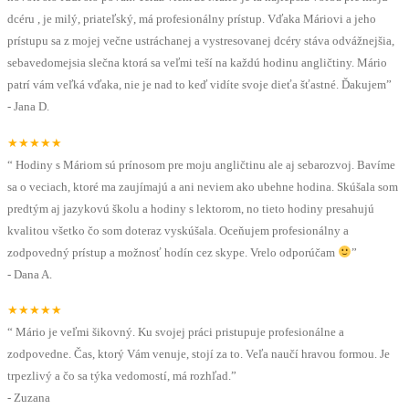
dcéru , je milý, priateľský, má profesionálny prístup. Vďaka Máriovi a jeho
prístupu sa z mojej večne ustráchanej a vystresovanej dcéry stáva odvážnejšia,
sebavedomejsia slečna ktorá sa veľmi teší na každú hodinu angličtiny. Mário
patrí vám veľká vďaka, nie je nad to keď vidíte svoje dieťa šťastné. Ďakujem
”
-
Jana D.
★★★★★
“
Hodiny s Máriom sú prínosom pre moju angličtinu ale aj sebarozvoj. Bavíme
sa o veciach, ktoré ma zaujímajú a ani neviem ako ubehne hodina. Skúšala som
predtým aj jazykovú školu a hodiny s lektorom, no tieto hodiny presahujú
kvalitou všetko čo som doteraz vyskúšala. Oceňujem profesionálny a
zodpovedný prístup a možnosť hodín cez skype. Vrelo odporúčam
”
-
Dana A.
★★★★★
“
Mário je veľmi šikovný. Ku svojej práci pristupuje profesionálne a
zodpovedne. Čas, ktorý Vám venuje, stojí za to. Veľa naučí hravou formou. Je
trpezlivý a čo sa týka vedomostí, má rozhľad.
”
-
Zuzana