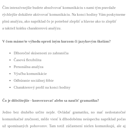
Čím intenzívnejšie budete absolvovať komunikáciu s nami tým pravdaže
rýchlejšie dokážete aktivovať komunikáciu. Na konci hodiny Vám poskytneme
plnú analýzu, ako napríklad čo je potrebné zlepšiť a hlavne ako to zlepšiť
a taktiež krátku charakterovú analýzu.
V čom máme/te výhodu oproti iným kurzom či jazykovým školám?
Dlhoročné skúsenosti zo zahraničia
Časová flexibilita
Personálna analýza
Výučba komunikácie
Odbúranie sociálnej fóbie
Charakterový profil na konci hodiny
Čo je dôležitejšie - konverzovať alebo sa naučiť gramatiku?
Jedno bez druhého určite nejde. Ovládať gramatiku, no mať nedostatočné
komunikačné zručnosti, môže viesť k dlhodobému neúspechu napríklad počas
už spomínaných pohovorov. Tam totiž zúčastnení nielen komunikujú, ale aj