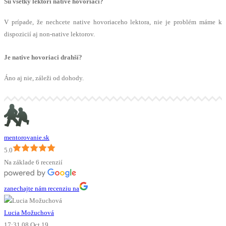
Sú všetky lektori native hovoriaci?
V prípade, že nechcete native hovoriaceho lektora, nie je problém máme k
dispozicií aj non-native lektorov.
Je native hovoriaci drahší?
Áno aj nie, záleži od dohody.
mentorovanie.sk
5.0
Na základe 6 recenzií
zanechajte nám recenziu na
Lucia Možuchová
17:31 08 Oct 19