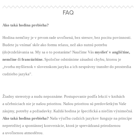
FAQ
Ako taká hodina prebieha?
Hodina nemčiny je v prvom rade uvoľnená, bez stresov, bez pocitu povinnosti.
Budete ju vnímať skôr ako formu relaxu, než ako nutnú potrebu
(do)vzdelávania sa. My sa o to postaráme! Naučíme Vás
myslieť v angličtine,
nemčine či francúzštine.
Spoločne odstránime zásadnú chybu, ktorou je
„tvorba myšlienok v slovenskom jazyku a ich nesprávny transfer do prostredia
cudzieho jazyka“.
Žiadny stereotyp a nudu nepoznáme. Postupovanie podľa lekcií v knihách
a učebniciach nie je našou prioritou. Našou prioritou sú predovšetkým Vaše
záujmy, potreby a požiadavky. Každá hodina je špecifická a niečím výnimočná.
Ako taká hodina prebieha?
Naša výučba cudzích jazykov funguje na princípe
nepretržitej a spontánnej konverzácie, ktorá je sprevádzaná prirodzenou
a uvoľnenou atmosférou.