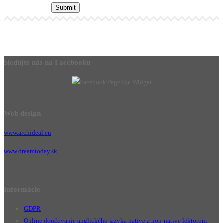
Sledujte nás na Facebooku
Web design
www.archideal.eu
www.dreamtoday.sk
Informácie
GDPR
Online doučovanie anglického jazyka native a non-native lektorom