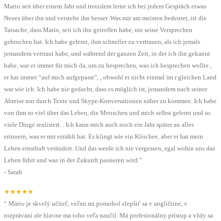
Mario seit über einem Jahr und trotzdem lerne ich bei jedem Gespräch etwas
Neues über ihn und verstehe ihn besser. Was mir am meisten bedeutet, ist die
Tatsache, dass Mario, seit ich ihn getroffen habe, nie seine Versprechen
gebrochen hat. Ich habe gelernt, ihm schneller zu vertrauen, als ich jemals
jemandem vertraut habe, und während der ganzen Zeit, in der ich ihn gekannt
habe, war er immer für mich da, um zu besprechen, was ich besprechen wollte ,
er hat immer “auf mich aufgepasst”, , obwohl er nicht einmal im r gleichen Land
war wie ich. Ich habe nie gedacht, dass es möglich ist, jemandem nach seiner
Abreise nur durch Texte und Skype-Konversationen näher zu kommen. Ich habe
von ihm so viel über das Leben, die Menschen und mich selbst gelernt und so
viele Dinge realisiert. . Ich kann mich auch noch ein Jahr später an alles
erinnern, was er mir erzählt hat. Es klingt wie ein Klischee, aber er hat mein
Leben ernsthaft verändert. Und das werde ich nie vergessen, egal wohin uns das
Leben führt und was in der Zukunft passieren wird.
”
-
Sarah
★★★★★
“
Mário je skvelý učiteľ, veľmi mi pomohol zlepšiť sa v angličtine, v
rozprávaní ale hlavne ma toho veľa naučil. Má profesionálny prístup a vždy sa