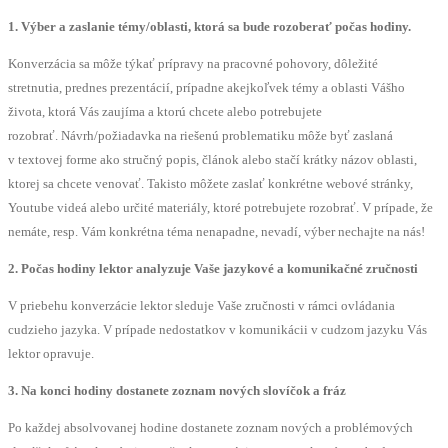
1. Výber a zaslanie témy/oblasti, ktorá sa bude rozoberať počas hodiny.
Konverzácia sa môže týkať prípravy na pracovné pohovory, dôležité
stretnutia, prednes prezentácií, prípadne akejkoľvek témy a oblasti Vášho
života, ktorá Vás zaujíma a ktorú chcete alebo potrebujete
rozobrať. Návrh/požiadavka na riešenú problematiku môže byť zaslaná
v textovej forme ako stručný popis, článok alebo stačí krátky názov oblasti,
ktorej sa chcete venovať. Takisto môžete zaslať konkrétne webové stránky,
Youtube videá alebo určité materiály, ktoré potrebujete rozobrať. V prípade, že
nemáte, resp. Vám konkrétna téma nenapadne, nevadí, výber nechajte na nás!
2. Počas hodiny lektor analyzuje Vaše jazykové a komunikačné zručnosti
V priebehu konverzácie lektor sleduje Vaše zručnosti v rámci ovládania
cudzieho jazyka. V prípade nedostatkov v komunikácii v cudzom jazyku Vás
lektor opravuje.
3. Na konci hodiny dostanete zoznam nových slovíčok a fráz
Po každej absolvovanej hodine dostanete zoznam nových a problémových