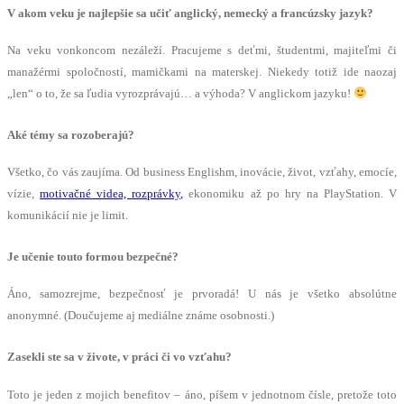
V akom veku je najlepšie sa učiť anglický, nemecký a francúzsky jazyk?
Na veku vonkoncom nezáleží. Pracujeme s deťmi, študentmi, majiteľmi či
manažérmi spoločností, mamičkami na materskej. Niekedy totiž ide naozaj
„len“ o to, že sa ľudia vyrozprávajú… a výhoda? V anglickom jazyku!
Aké témy sa rozoberajú?
Všetko, čo vás zaujíma. Od business Englishm, inovácie, život, vzťahy, emocíe,
vízie,
motivačné videa, rozprávky,
ekonomiku až po hry na PlayStation. V
komunikácií nie je limit.
Je učenie touto formou bezpečné?
Áno, samozrejme, bezpečnosť je prvoradá! U nás je všetko absolútne
anonymné. (Doučujeme aj mediálne známe osobnosti.)
Zasekli ste sa v živote, v práci či vo vzťahu?
Toto je jeden z mojich benefitov – áno, píšem v jednotnom čísle, pretože toto