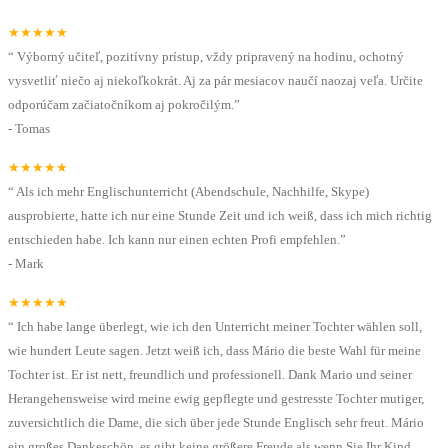
★★★★★
“
Výborný učiteľ, pozitívny prístup, vždy pripravený na hodinu, ochotný
vysvetliť niečo aj niekoľkokrát. Aj za pár mesiacov naučí naozaj veľa. Určite
odporúčam začiatočníkom aj pokročilým.
”
-
Tomas
★★★★★
“
Als ich mehr Englischunterricht (Abendschule, Nachhilfe, Skype)
ausprobierte, hatte ich nur eine Stunde Zeit und ich weiß, dass ich mich richtig
entschieden habe. Ich kann nur einen echten Profi empfehlen.
”
-
Mark
★★★★★
“
Ich habe lange überlegt, wie ich den Unterricht meiner Tochter wählen soll,
wie hundert Leute sagen. Jetzt weiß ich, dass Mário die beste Wahl für meine
Tochter ist. Er ist nett, freundlich und professionell. Dank Mario und seiner
Herangehensweise wird meine ewig gepflegte und gestresste Tochter mutiger,
zuversichtlich die Dame, die sich über jede Stunde Englisch sehr freut. Mário
ein großes Dankeschön, es gibt keine größere Freude als wenn Sie Ihr Kind