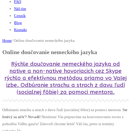
FAQ
Náš tím
Cenník
Blog
Kontakt
Home
/
Online doučovanie nemeckého jazyka
Online doučovanie nemeckého jazyka
Rýchle doučovanie nemeckého jazyka od
native a non-native hovoriacich cez Skype
rýchlo a efektívnou metódou priamo vo Vašej
izbe. Odbúranie strachu a strach z davu ľudí
(socialnej fóbie) za pomoci mentora.
Odbúranie strachu a strach z davu ľudí (socialnej fóbie) za pomoci mentora.
Ste
lenivý sa učiť? Nevadí!
Nenútene Vás pripravíme na konverzovanie rovno z
pohodlia Vášho gauča! Zároveň chceme šetriť Váš čas, preto si termíny
vyberáte Vy.