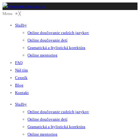
Menu
≡
╳
Služby
Online doučovanie cudzích jazykov
Online doučovanie detí
Gramatická a štylistická korektúra
Online mentoring
FAQ
Náš tím
Cenník
Blog
Kontakt
Služby
Online doučovanie cudzích jazykov
Online doučovanie detí
Gramatická a štylistická korektúra
Online mentoring