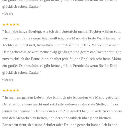
glücklich sehen. Danke.
”
-
Beate
★★★★★
“
Ich habe lange überlegt, wie ich den Unterricht meiner Tochter wählen soll,
wie hundert Leute sagen. Jetzt weiß ich, dass Mário die beste Wahl für meine
Tochter ist. Er ist nett, freundlich und professionell. Dank Mario und seiner
Herangehensweise wird meine ewig gepflegte und gestresste Tochter mutiger,
zuversichtlich die Dame, die sich über jede Stunde Englisch sehr freut. Mário
ein großes Dankeschön, es gibt keine größere Freude als wenn Sie Ihr Kind
glücklich sehen. Danke.
”
-
Beate
★★★★★
“
In meinem ganzen Leben habe ich noch nie jemanden wie Mario getroffen.
Der alles für andere macht und setzt alle anderen an die erste Stelle, ohne es
jemals zu erwähnen. Der es es sich zum Ziel gesetzt hat, die Welt zu verändern
und den Menschen zu helfen, und der sich wirklich über jeden kleinen
Fortschritt freut, den seine Schüler oder Freunde gemacht haben. Ich kenne