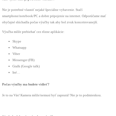
Nie je potrebné vlasniť nejaké špeciálne vybavenie. Stačí
smartphone/notebook/PC a dobre pripojenie na internet. Odporúčame mať
obyčajné slúchadla počas výučby tak aby bol zvuk koncetrovanejší.
Výučba môže prebiehať cez rôzne aplikácie:
Skype
Whatsapp
Viber
Messenger (FB)
Gtalk (Google talk)
Iné…
Počas výučby ma budete vidieť?
Je to na Vás! Kamera môže/nemusí byť zapnutá! Nie je to podmienkou.