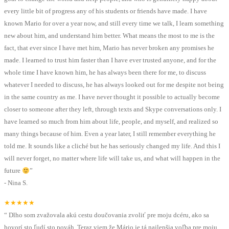
every little bit of progress any of his students or friends have made. I have
known Mario for over a year now, and still every time we talk, I learn something
new about him, and understand him better. What means the most to me is the
fact, that ever since I have met him, Mario has never broken any promises he
made. I learned to trust him faster than I have ever trusted anyone, and for the
whole time I have known him, he has always been there for me, to discuss
whatever I needed to discuss, he has always looked out for me despite not being
in the same country as me. I have never thought it possible to actually become
closer to someone after they left, through texts and Skype conversations only. I
have learned so much from him about life, people, and myself, and realized so
many things because of him. Even a year later, I still remember everything he
told me. It sounds like a cliché but he has seriously changed my life. And this I
will never forget, no matter where life will take us, and what will happen in the
future
”
-
Nina S.
★★★★★
“
Dlho som zvažovala akú cestu doučovania zvoliť pre moju dcéru, ako sa
hovorí sto ľudí sto pováh. Teraz viem že Mário je tá najlepšia voľba pre moju