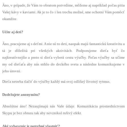
Áno, v prípade, že Vám to obratom potvrdíme, môžeme aj napríklad počas pitia
Vašej kávy v kaviarni. Ak je to čo i len trochu možné, sme ochotní Vám pomôcť
okamžite.
Učíte aj deti?
Áno, pracujeme aj s deťmi. A nie sú to deti, naopak majú fantastickú kreativitu a
tá je dôležitá pri všetkých aktivitách. Podporujeme dieťa byť čo
najkreatívnejšie a preto si dieťa vyberá cestu výučby. Počas výučby sa učíme
my od dieťaťa aby nás strhlo do deckého sveta a následne komunikujeme v
jeho úrovni.
Dieťa netreba tlačiť do výučby každý má svoj odlišný životný rytmus.
Dodržujete anonymitu?
Absolútne áno! Nezaujímajú nás Vaše údaje. Komunikácia prostredníctvom
Skypu je bez obrazu tak aby nevznikol rušivý efekt.
Aké vybavenie je potrebné vlastniť?