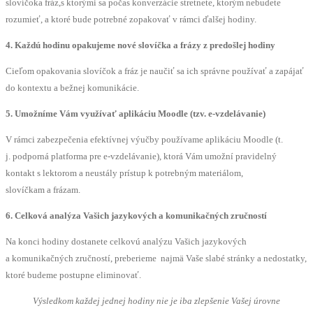
slovíčoka fráz,s ktorými sa počas konverzácie stretnete, ktorým nebudete
rozumieť, a ktoré bude potrebné zopakovať v rámci ďalšej hodiny.
4. Každú hodinu opakujeme nové slovíčka a frázy z predošlej hodiny
Cieľom opakovania slovíčok a fráz je naučiť sa ich správne používať a zapájať
do kontextu a bežnej komunikácie.
5. Umožníme Vám využívať aplikáciu Moodle (tzv. e-vzdelávanie)
V rámci zabezpečenia efektívnej výučby používame aplikáciu Moodle (t.
j. podporná platforma pre e-vzdelávanie), ktorá Vám umožní pravidelný
kontakt s lektorom a neustály prístup k potrebným materiálom,
slovíčkam a frázam.
6. Celková analýza Vašich jazykových a komunikačných zručností
Na konci hodiny dostanete celkovú analýzu Vašich jazykových
a komunikačných zručností, preberieme najmä Vaše slabé stránky a nedostatky,
ktoré budeme postupne eliminovať.
Výsledkom každej jednej hodiny nie je iba zlepšenie Vašej úrovne