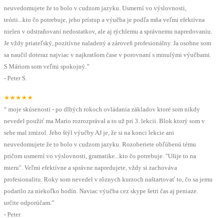
neuvedomujete že to bolo v cudzom jazyku. Usmerní vo výslovnosti,
teórii...kto čo potrebuje, jeho prístup a výučba je podľa mňa veľmi efektívna
nielen v odstraňovaní nedostatkov, ale aj rýchlemu a správnemu napredovaniu.
Je vždy priateľský, pozitívne naladený a zároveň profesionálny. Ja osobne som
sa naučil doteraz najviac v najkratšom čase v porovnaní s minulými výučbami.
S Máriom som veľmi spokojný.
”
-
Peter S.
★★★★★
“
moje skúsenosti - po dlhých rokoch ovládania základov ktoré som nikdy
nevedel použiť ma Mario rozrozprával a to už pri 3. lekcii. Blok ktorý som v
sebe mal zmizol. Jeho štýl výučby AJ je, že si na konci lekcie ani
neuvedomujete že to bolo v cudzom jazyku. Rozoberiete obľúbenú tému
pričom usmerní vo výslovnosti, gramatike...kto čo potrebuje. "Ušije to na
mieru". Veľmi efektívne a správne napredujete, vždy si zachováva
profesionalitu. Roky som nevedel v rôznych kurzoch naštartovať to, čo sa jemu
podarilo za niekoľko hodín. Naviac výučba cez skype šetri čas aj peniaze.
určite odporúčam.
”
-
Peter