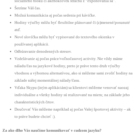
sociálneho bloku či akéhokoľvek strachu z “exponovania sa”.
Šetríme Váš čas.
Možná komunikácia aj počas sedenia pri kávičke.
Hodiny výučby môžu byť flexibilne plánované či (z)menené/posunuté
atď.
Nové slovíčka môžu byť vypisované do textového okienka v
používanej aplikácii.
Odbúravanie denodenných stresov.
Vzdelávanie aj počas práce/voľnočasovej activity. Nie vždy máme
náladu/čas na jazykové hodiny, preto je práve tento druh výučby
vhodnou a výbornou alternatívou, ako si môžeme sami zvoliť hodiny na
základe nášej momentálnej nálady/času.
Vďaka Skypu (iným aplikáciám) sa klientovi môžeme venovať naozaj
individuálne a všetky hodiny sú realizované na mieru; na základe jeho
charakteristických črtov.
Doučovať Vás môžeme napríklad aj počas Vašej športovej aktivity – ak
to práve budete chcieť :).
Za ako dlho Vás naučíme komunikovať v cudzom jazyku?