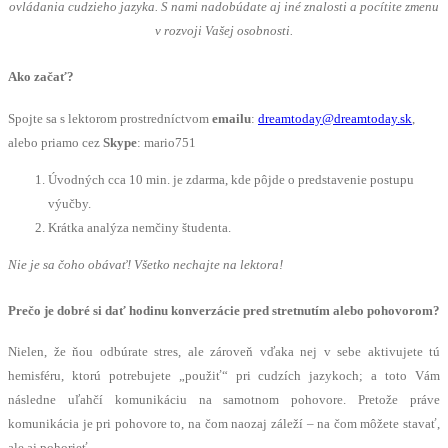
ovládania cudzieho jazyka. S nami nadobúdate aj iné znalosti a pocítite zmenu
v rozvoji Vašej osobnosti.
Ako začať?
Spojte sa s lektorom prostredníctvom
emailu
:
dreamtoday@dreamtoday.sk
,
alebo priamo cez
Skype
: mario751
Úvodných cca 10 min. je zdarma, kde pôjde o predstavenie postupu
výučby.
Krátka analýza nemčiny študenta.
Nie je sa čoho obávať! Všetko nechajte na lektora!
Prečo je dobré si dať hodinu konverzácie pred stretnutím alebo pohovorom?
Nielen, že ňou odbúrate stres, ale zároveň vďaka nej v sebe aktivujete tú
hemisféru, ktorú potrebujete „použiť“ pri cudzích jazykoch; a toto Vám
následne uľahčí komunikáciu na samotnom pohovore. Pretože práve
komunikácia je pri pohovore to, na čom naozaj záleží – na čom môžete stavať,
ale aj pohorieť.