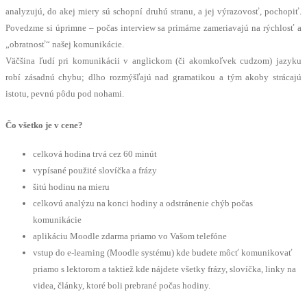
analyzujú, do akej miery sú schopní druhú stranu, a jej výrazovosť, pochopiť.
Povedzme si úprimne – počas interview sa primárne zameriavajú na rýchlosť a
„obratnosť“ našej komunikácie.
Väčšina ľudí pri komunikácii v anglickom (či akomkoľvek cudzom) jazyku
robí zásadnú chybu; dlho rozmýšľajú nad gramatikou a tým akoby strácajú
istotu, pevnú pôdu pod nohami.
Čo všetko je v cene?
celková hodina trvá cez 60 minút
vypísané použité slovíčka a frázy
šitú hodinu na mieru
celkovú analýzu na konci hodiny a odstránenie chýb počas
komunikácie
aplikáciu Moodle zdarma priamo vo Vašom telefóne
vstup do e-learning (Moodle systému) kde budete môcť komunikovať
priamo s lektorom a taktiež kde nájdete všetky frázy, slovíčka, linky na
videa, články, ktoré boli prebrané počas hodiny.