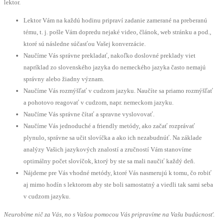
lektor.
Lektor Vám na každú hodinu pripraví zadanie zamerané na preberanú
tému, t. j. pošle Vám dopredu nejaké video, článok, web stránku a pod.,
ktoré sú následne súčasťou Vašej konverzácie.
Naučíme Vás správne prekladať, nakoľko doslovné preklady viet
napríklad zo slovenského jazyka do nemeckého jazyka často nemajú
správny alebo žiadny význam.
Naučíme Vás rozmýšľať v cudzom jazyku. Naučíte sa priamo rozmýšľať
a pohotovo reagovať v cudzom, napr. nemeckom jazyku.
Naučíme Vás správne čítať a spravne vyslovovať.
Naučíme Vás jednoduché a friendly metódy, ako začať rozprávať
plynulo, správne sa učit slovíčka a ako ich nezabudnúť. Na základe
analýzy Vašich jazykových znalostí a zručností Vám stanovíme
optimálny počet slovíčok, ktorý by ste sa mali naučiť každý deň.
Nájdeme pre Vás vhodné metódy, ktoré Vás nasmerujú k tomu, čo robiť
aj mimo hodín s lektorom aby ste boli samostatný a viedli tak sami seba
v cudzom jazyku.
Neurobíme nič za Vás, no s Vašou pomocou Vás pripravíme na Vašu budúcnosť.