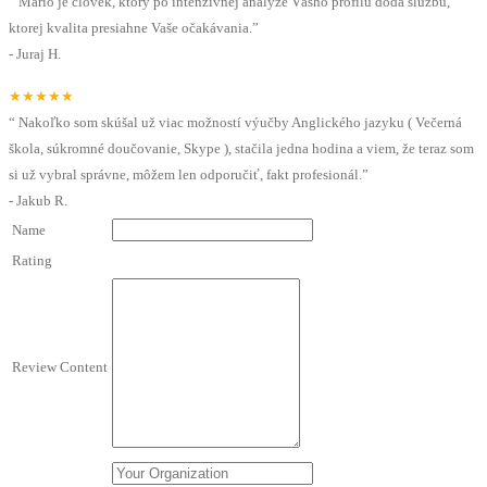
“
Mário je človek, ktorý po intenzívnej analýze Vášho profilu dodá službu,
ktorej kvalita presiahne Vaše očakávania.
”
-
Juraj H.
★★★★★
“
Nakoľko som skúšal už viac možností výučby Anglického jazyku ( Večerná
škola, súkromné doučovanie, Skype ), stačila jedna hodina a viem, že teraz som
si už vybral správne, môžem len odporučiť, fakt profesionál.
”
-
Jakub R.
Name
Rating
Review Content