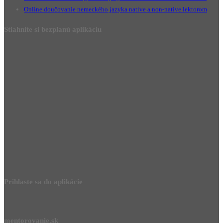
Online doučovanie nemeckého jazyka native a non-native lektorom
Stiahnite si bezplanú aplikáciu
Prihlaste sa do aplikácie
mentorovanie.sk