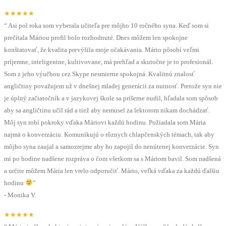
★★★★★
“
Asi pol roka som vyberala učiteľa pre môjho 10 ročného syna. Keď som si
prečítala Máriou profil bolo rozhodnuté. Dnes môžem len spokojne
konštatovať, že kvalita prevýšila moje očakávania. Mário pôsobí veľmi
príjemne, inteligentne, kultivovane, má prehľad a skutočne je to profesionál.
Som z jeho výučbou cez Skype nesmierne spokojná. Kvalitnú znalosť
angličtiny považujem už v dnešnej mladej generácii za nutnosť. Pretože syn nie
je úplný začiatočník a v jazykovej škole sa príšerne nudil, hľadala som spôsob
aby sa angličtinu učil rád a tiež aby nemusel za lektorom nikam dochádzať.
Môj syn robí pokroky vďaka Máriovi každú hodinu. Požiadala som Mária
najmä o konverzáciu. Komunikujú o rôznych chlapčenských témach, tak aby
môjho syna zaujal a samozrejme aby ho zapojil do nenútenej konverzácie. Syn
mi po hodine nadšene rozpráva o čom všetkom sa s Máriom bavil. Som nadšená
a určite môžem Mária len vrelo odporučiť. Mário, veľká vďaka za každú ďalšiu
hodinu
”
-
Monika V.
★★★★★