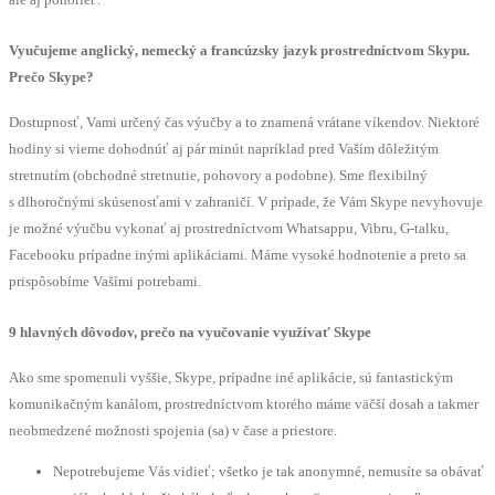
Vyučujeme anglický, nemecký a francúzsky jazyk prostredníctvom Skypu.
Prečo Skype?
Dostupnosť, Vami určený čas výučby a to znamená vrátane víkendov. Niektoré
hodiny si vieme dohodnúť aj pár minút napríklad pred Vaším dôležitým
stretnutím (obchodné stretnutie, pohovory a podobne). Sme flexibilný
s dlhoročnými skúsenosťami v zahraničí. V prípade, že Vám Skype nevyhovuje
je možné výučbu vykonať aj prostredníctvom Whatsappu, Vibru, G-talku,
Facebooku prípadne inými aplikáciami. Máme vysoké hodnotenie a preto sa
prispôsobíme Vašími potrebami.
9 hlavných dôvodov, prečo na vyučovanie využívať Skype
Ako sme spomenuli vyššie, Skype, prípadne iné aplikácie, sú fantastickým
komunikačným kanálom, prostredníctvom ktorého máme väčší dosah a takmer
neobmedzené možnosti spojenia (sa) v čase a priestore.
Nepotrebujeme Vás vidieť; všetko je tak anonymné, nemusíte sa obávať