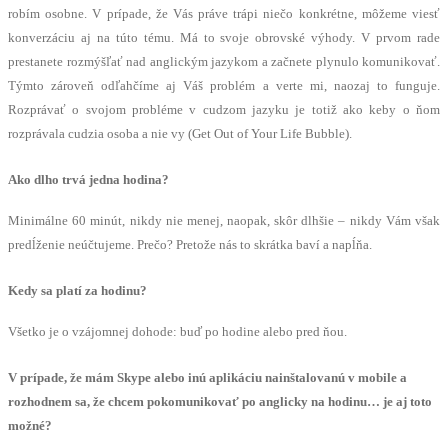
robím osobne. V prípade, že Vás práve trápi niečo konkrétne, môžeme viesť
konverzáciu aj na túto tému. Má to svoje obrovské výhody. V prvom rade
prestanete rozmýšľať nad anglickým jazykom a začnete plynulo komunikovať.
Týmto zároveň odľahčíme aj Váš problém a verte mi, naozaj to funguje.
Rozprávať o svojom probléme v cudzom jazyku je totiž ako keby o ňom
rozprávala cudzia osoba a nie vy (Get Out of Your Life Bubble).
Ako dlho trvá jedna hodina?
Minimálne 60 minút, nikdy nie menej, naopak, skôr dlhšie – nikdy Vám však
predĺženie neúčtujeme. Prečo? Pretože nás to skrátka baví a napĺňa.
Kedy sa platí za hodinu?
Všetko je o vzájomnej dohode: buď po hodine alebo pred ňou.
V prípade, že mám Skype alebo inú aplikáciu nainštalovanú v mobile a
rozhodnem sa, že chcem pokomunikovať po anglicky na hodinu… je aj toto
možné?