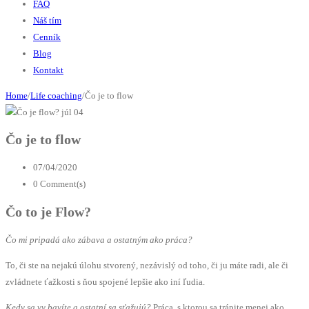
FAQ
Náš tím
Cenník
Blog
Kontakt
Home
/
Life coaching
/
Čo je to flow
júl
04
Čo je to flow
07/04/2020
0 Comment(s)
Čo to je Flow?
Čo mi pripadá ako zábava a ostatným ako práca?
To, či ste na nejakú úlohu stvorený, nezávislý od toho, či ju máte radi, ale či
zvládnete ťažkosti s ňou spojené lepšie ako iní ľudia.
Kedy sa vy bavíte a ostatní sa sťažujú?
Práca, s ktorou sa trápite menej ako