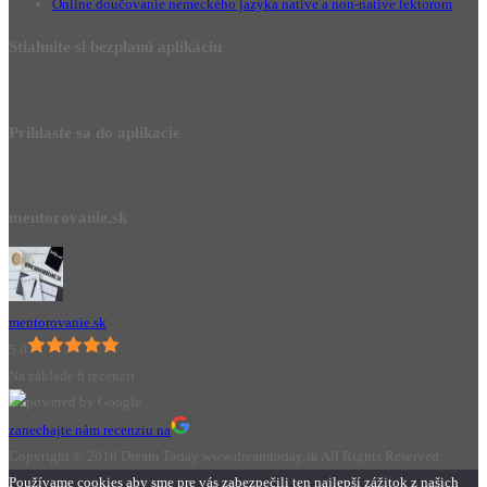
Online doučovanie nemeckého jazyka native a non-native lektorom
Stiahnite si bezplanú aplikáciu
Prihlaste sa do aplikácie
mentorovanie.sk
mentorovanie.sk
5.0
Na základe 6 recenzií
zanechajte nám recenziu na
Copyright © 2016 Dream Today www.dreamtoday.sk All Rights Reserved.
Používame cookies aby sme pre vás zabezpečili ten najlepší zážitok z našich