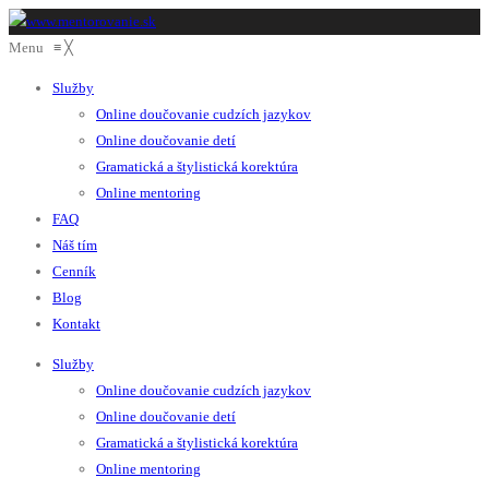
Menu
≡
╳
Služby
Online doučovanie cudzích jazykov
Online doučovanie detí
Gramatická a štylistická korektúra
Online mentoring
FAQ
Náš tím
Cenník
Blog
Kontakt
Služby
Online doučovanie cudzích jazykov
Online doučovanie detí
Gramatická a štylistická korektúra
Online mentoring