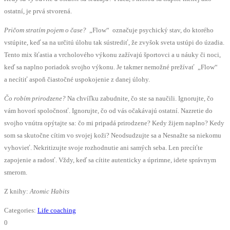
ostatní, je prvá stvorená.
Pričom stratím pojem o čase?
„Flow“ označuje psychický stav, do ktorého
vstúpite, keď sa na určitú úlohu tak sústrediť, že zvyšok sveta ustúpi do úzadia.
Tento mix šťastia a vrcholového výkonu zažívajú športovci a u náuky či noci,
keď sa naplno poriadok svojho výkonu. Je takmer nemožné prežívať „Flow“
a necítiť aspoň čiastočné uspokojenie z danej úlohy.
Čo robím prirodzene?
Na chvíľku zabudnite, čo ste sa naučili. Ignorujte, čo
vám hovorí spoločnosť. Ignorujte, čo od vás očakávajú ostatní. Nazretie do
svojho vnútra opýtajte sa: čo mi pripadá prirodzene? Kedy žijem naplno? Kedy
som sa skutočne cítim vo svojej koži? Neodsudzujte sa a Nesnažte sa niekomu
vyhovieť. Nekritizujte svoje rozhodnutie ani samých seba. Len precíťte
zapojenie a radosť. Vždy, keď sa cítite autenticky a úprimne, idete správnym
smerom.
Z knihy:
Atomic Habits
Categories:
Life coaching
0