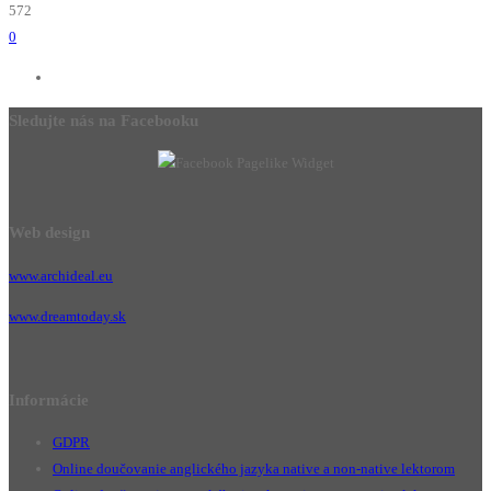
572
0
Sledujte nás na Facebooku
Web design
www.archideal.eu
www.dreamtoday.sk
Informácie
GDPR
Online doučovanie anglického jazyka native a non-native lektorom